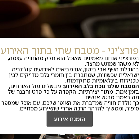
פורצ'יני - מטבח שחי בתוך האירוע
בפורצ׳יני אנחנו מאמינים שאוכל הוא חלק מהחוויה עצמה,
לא משהו שמוגש מהצד.
בהובלת השף אבי ביטון, אנו מביאים לאירועים קולינריה
ישראלית עכשווית, שמחברת בין חומרי גלם מדויקים לבין
טכניקות בינלאומיות מתקדמות.
המטבח שלנו נוכח בלב האירוע:
מבשלים מול האורחים,
בזמן אמת, מתוך יצירתיות, הקפדה על כל פרט והבנה של
מה באמת מרגש אנשים.
כך נולדת חוויה שמדברת את האופי שלכם, עם אוכל שמספר
סיפור, וממשיך להדהד הרבה אחרי שהאירוע מסתיים.
הזמנת אירוע